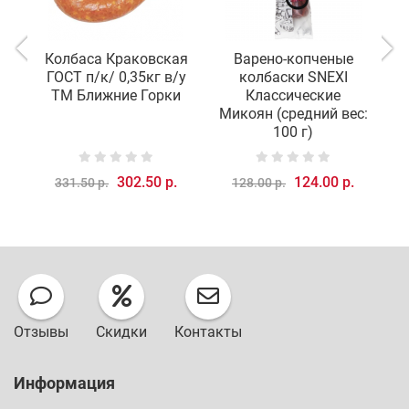
Колбаса Краковская
Варено-копченые
ГОСТ п/к/ 0,35кг в/у
колбаски SNEXI
с
ТМ Ближние Горки
Классические
М
Микоян (средний вес:
100 г)
302.50 р.
124.00 р.
331.50 р.
128.00 р.
Отзывы
Скидки
Контакты
Информация