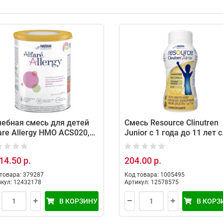
ебная смесь для детей
Смесь Resource Clinutren
are Allergy HMO ACS020,
Junior c 1 года до 11 лет с
 г
ароматом ванили 200 мл
14.50 р.
204.00 р.
товара: 379287
Код товара: 1005495
кул: 12432178
Артикул: 12578575
В КОРЗИНУ
В КОРЗ