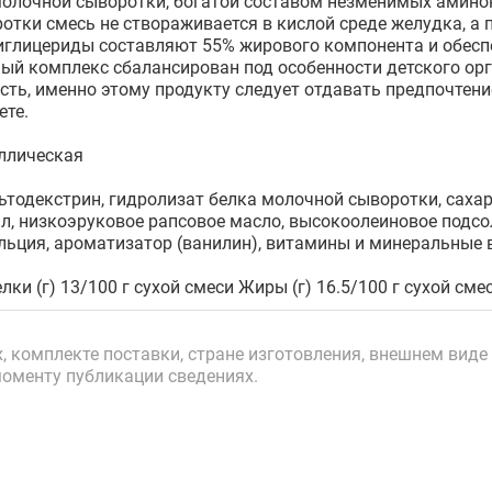
молочной сыворотки, богатой составом незменимых амино
отки смесь не створаживается в кислой среде желудка, а 
глицериды составляют 55% жирового компонента и обесп
ый комплекс сбалансирован под особенности детского ор
сть, именно этому продукту следует отдавать предпочтени
ете.
ллическая
тодекстрин, гидролизат белка молочной сыворотки, сахар
, низкоэруковое рапсовое масло, высокоолеиновое подсо
альция, ароматизатор (ванилин), витамины и минеральные 
лки (г) 13/100 г сухой смеси Жиры (г) 16.5/100 г сухой смес
 комплекте поставки, стране изготовления, внешнем виде 
моменту публикации сведениях.