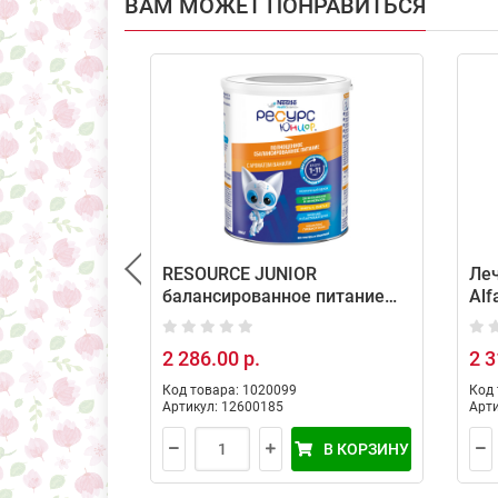
ВАМ МОЖЕТ ПОНРАВИТЬСЯ
RESOURCE JUNIOR
Леч
балансированное питание
Alf
для детей от 1 до 11 лет,
400
800г
2 286.00 р.
2 3
Код товара: 1020099
Код 
Артикул: 12600185
Арти
В КОРЗИНУ