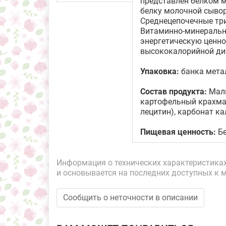
представлен белком 
белку молочной сывор
Среднецепочечные три
Витаминно-минеральн
энергетическую ценно
высококалорийной ди
Упаковка:
банка мета
Состав продукта:
Маль
картофельный крахмал
лецитин), карбонат к
Пищевая ценность:
Бе
Информация о технических характеристиках,
и основывается на последних доступных к 
Сообщить о неточности в описании