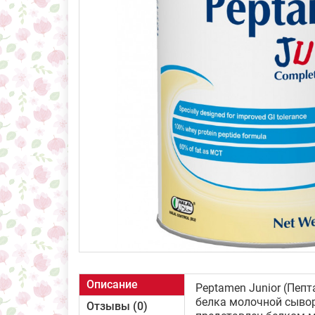
Описание
Рeptamen Junior (Пеп
белка молочной сывор
Отзывы (0)