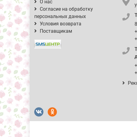
О нас
у
Согласие на обработку
персональных данных
Условия возврата
8
Поставщикам
+
+
д
+
+
Рек