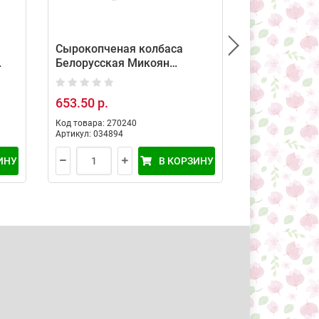
Сырокопченая колбаса
Сырокопчен
Белорусская Микоян
Сальчичон 
(средний вес: 600 г)
перцем Чер
вес: 85 г)
653.50 р.
168.50 р.
Код товара: 270240
Код товара: 36
Артикул: 034894
Артикул: 10306
ИНУ
В КОРЗИНУ