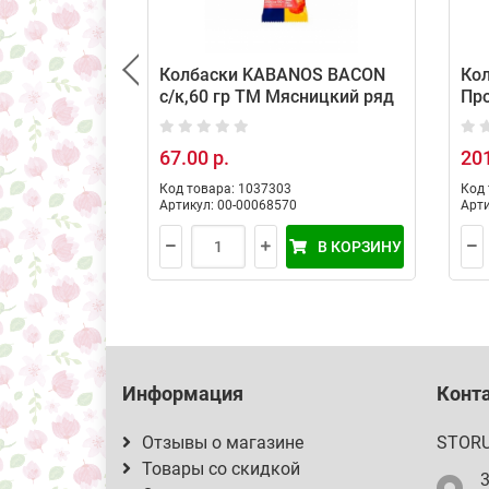
Колбаски KABANOS BACON
Ко
с/к,60 гр ТМ Мясницкий ряд
Про
Мя
67.00 р.
201
Код товара: 1037303
Код 
Артикул: 00-00068570
Арти
В КОРЗИНУ
Информация
Конт
Отзывы о магазине
STOR
Товары со скидкой