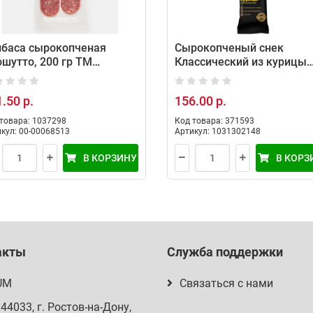
лбаса сырокопченая
Сырокопченый снек
шутто, 200 гр ТМ
Классический из курицы
сницкий ряд
Черкизово 70 г
.50 р.
156.00 р.
товара: 1037298
Код товара: 371593
кул: 00-00068513
Артикул: 1031302148
В КОРЗИНУ
В КОРЗ
акты
Служба поддержки
UM
Связаться с нами
344033
, г.
Ростов-на-Дону
,