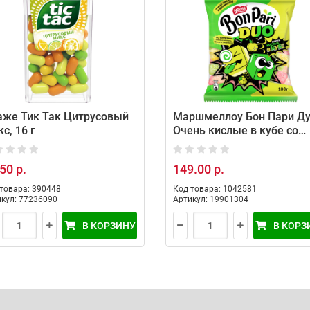
аже Тик Так Цитрусовый
Маршмеллоу Бон Пари Д
с, 16 г
Очень кислые в кубе со
вкусом кислых фруктов,
100г
50 р.
149.00 р.
товара: 390448
Код товара: 1042581
кул: 77236090
Артикул: 19901304
В КОРЗИНУ
В КОРЗ