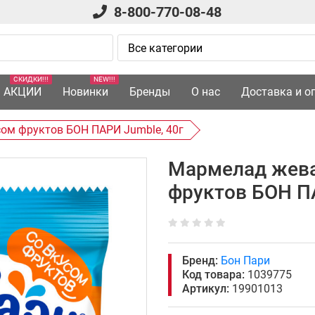
8-800-770-08-48
СКИДКИ!!!
NEW!!!
АКЦИИ
Новинки
Бренды
О нас
Доставка и о
ом фруктов БОН ПАРИ Jumble, 40г
Мармелад жева
фруктов БОН ПА
Бренд:
Бон Пари
Код товара:
1039775
Артикул:
19901013