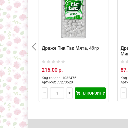
Драже Тик Так Мята, 49гр
Др
Мик
216.00 р.
87.
Код товара: 1032475
Код 
Артикул: 77273520
Арти
В КОРЗИНУ