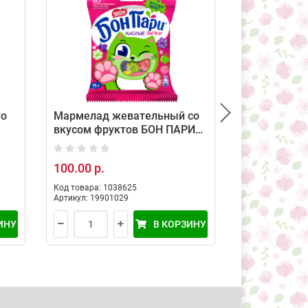
уо
Мармелад жевательный со
Фруктовая 
вкусом фруктов БОН ПАРИ
Пари Фрукт
Кислые лапки, 75 г
100.00 р.
48.00 р.
77
Код товара: 1038625
Код товара: 10
Артикул: 19901029
Артикул: 19901
ИНУ
В КОРЗИНУ