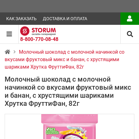
КАК ЗАКАЗАТЬ
ДОСТАВКА И ОПЛАТА
8-800-770-08-48
Молочный шоколад с молочной начинкой со
вкусами фруктовый микс и банан, с хрустящими
шариками Хрутка ФруттиФан, 82г
Молочный шоколад с молочной
начинкой со вкусами фруктовый микс
и банан, с хрустящими шариками
Хрутка ФруттиФан, 82г