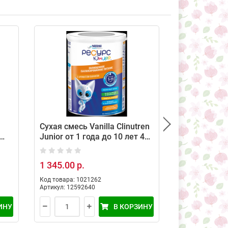
Сухая смесь Vanilla Clinutren
RESOURCE J
Junior от 1 года до 10 лет 400
балансиров
г
для детей от
800г
1 345.00 р.
2 286.00 р.
Код товара: 1021262
Код товара: 10
Артикул: 12592640
Артикул: 12600
ИНУ
В КОРЗИНУ