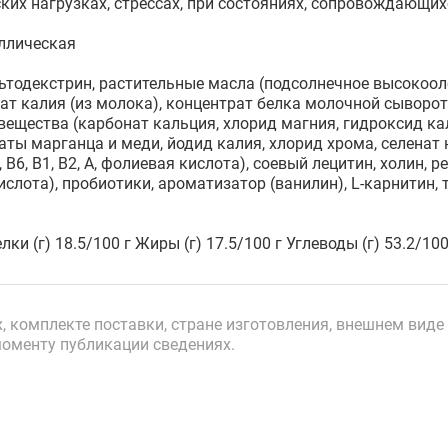
ких нагрузках, стрессах, при состояниях, сопровождающи
ллическая
тодекстрин, растительные масла (подсолнечное высокооле
нат калия (из молока), концентрат белка молочной сыворот
вещества (карбонат кальция, хлорид магния, гидроксид ка
аты марганца и меди, йодид калия, хлорид хрома, селенат н
 В6, В1, В2, А, фолиевая кислота), соевый лецитин, холин,
слота), пробиотики, ароматизатор (ванилин), L-карнитин,
лки (г) 18.5/100 г Жиры (г) 17.5/100 г Углеводы (г) 53.2/10
 комплекте поставки, стране изготовления, внешнем виде 
моменту публикации сведениях.