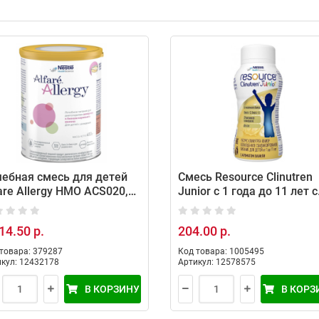
ебная смесь для детей
Смесь Resource Clinutren
are Allergy HMO ACS020,
Junior c 1 года до 11 лет с
 г
ароматом ванили 200 мл
14.50 р.
204.00 р.
товара: 379287
Код товара: 1005495
кул: 12432178
Артикул: 12578575
В КОРЗИНУ
В КОРЗ