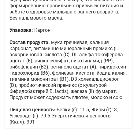
формированию правильных привычек питания и
заботе о здоровье малыша с раннего возраста.
Без пальмового масла.
Упаковка:
Картон
Состав продукта:
мука гречневая, кальция
карбонат, витаминно-минеральный премикс (L-
аскорбиновая кислота (С), DL-альфа-токоферола
ацетат (E), цинка сульфат, никотинамид (РР),
рибофлавин (В2), ретинола ацетат (А), пиридоксин
гидрохлорид (В6), фолиевая кислота, йодид калия,
тиамина мононитрат (В1), D3 холекальциферол
(D), пробиотический премикс (с культурой
бифидобактерий В. lactis), железа (II) фумарат.
Продукт может содержать глютен, молоко и сою.
Пищевая ценность:
Белки (г): 11.5, Жиры (г): 3,
Углеводы (г): 79.5 Энергетическая ценность
(Ккал): 391