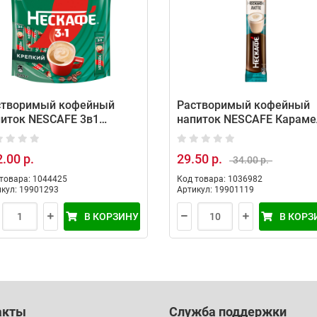
створимый кофейный
Растворимый кофейный
питок NESCAFE 3в1
напиток NESCAFE Караме
ссик (20 порций по 14.5г)
(10 порций по 18г)
.00 р.
29.50 р.
34.00 р.
товара: 1044425
Код товара: 1036982
кул: 19901293
Артикул: 19901119
В КОРЗИНУ
В КОРЗ
акты
Служба поддержки