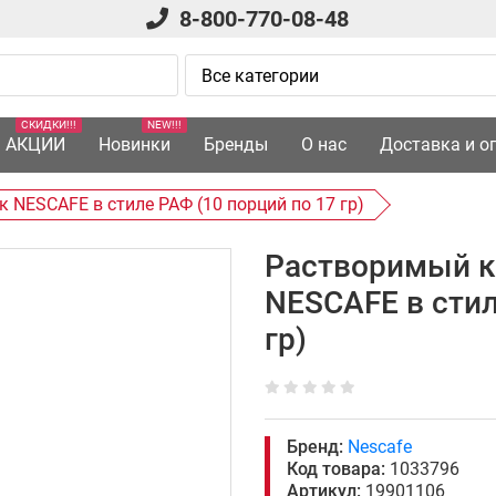
8-800-770-08-48
СКИДКИ!!!
NEW!!!
АКЦИИ
Новинки
Бренды
О нас
Доставка и о
NESCAFE в стиле РАФ (10 порций по 17 гр)
Растворимый к
NESCAFE в стил
гр)
Бренд:
Nescafe
Код товара:
1033796
Артикул:
19901106