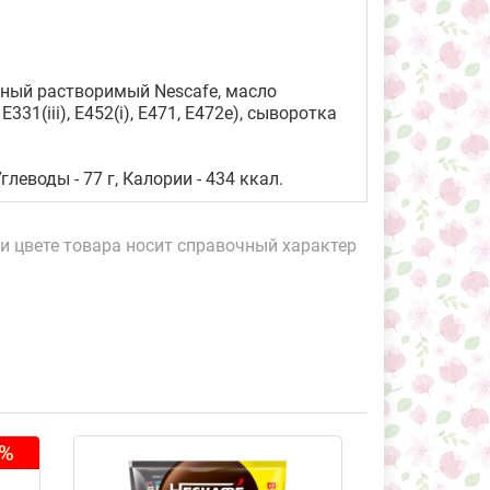
ьный растворимый Nescafе, масло
31(iii), Е452(i), Е471, Е472e), сыворотка
глеводы - 77 г, Калории - 434 ккал.
и цвете товара носит справочный характер
3%