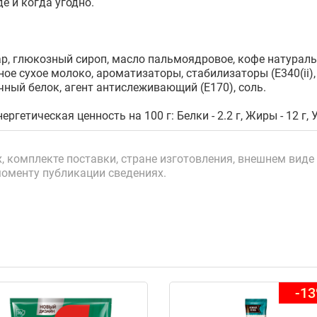
 и когда угодно.
р, глюкозный сироп, масло пальмоядровое, кофе натурал
е сухое молоко, ароматизаторы, стабилизаторы (Е340(ii), Е3
чный белок, агент антислеживающий (Е170), соль.
ергетическая ценность на 100 г: Белки - 2.2 г, Жиры - 12 г, У
 комплекте поставки, стране изготовления, внешнем виде 
моменту публикации сведениях.
-1