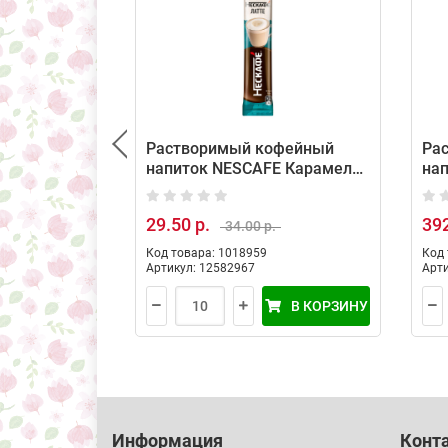
Растворимый кофейный
Ра
напиток NESCAFE Карамель
на
(20 порций по 14,5г)
Кла
29.50 р.
392
34.00 р.
Код товара: 1018959
Код 
Артикул: 12582967
Арти
В КОРЗИНУ
Информация
Конт