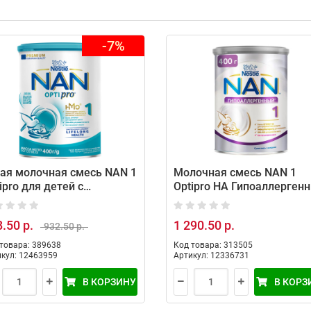
-7%
ая молочная смесь NAN 1
Молочная смесь NAN 1
ipro для детей с
Optipro HA Гипоаллерген
дения, 400 г
с рождения, 400 гр
.50 р.
1 290.50 р.
932.50 р.
товара: 389638
Код товара: 313505
кул: 12463959
Артикул: 12336731
В КОРЗИНУ
В КОРЗ