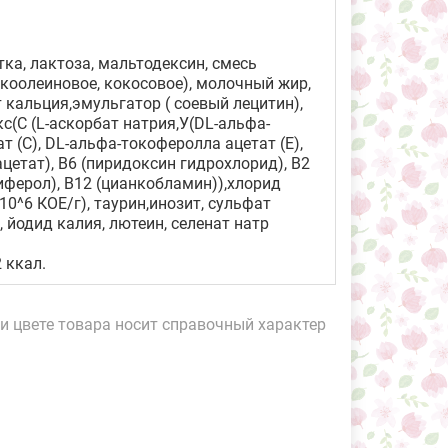
а, лактоза, мальтодексин, смесь
коолеиновое, кокосовое), молочный жир,
 кальция,эмульгатор ( соевый лецитин),
с(С (L-аскорбат натрия,У(DL-альфа-
 (С), DL-альфа-токоферолла ацетат (Е),
ацетат), B6 (пиридоксин гидрохлорид), B2
иферол), B12 (цианкобламин)),хлорид
х10^6 КОЕ/г), таурин,инозит, сульфат
 йодид калия, лютеин, селенат натр
2 ккал.
и цвете товара носит справочный характер