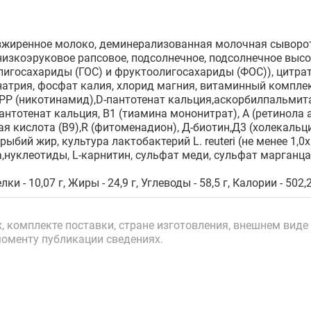
жиренное молоко, деминерализованная молочная сыворотк
низкоэруковое рапсовое, подсолнечное, подсолнечное высо
лигосахариды (ГОС) и фруктоолигосахариды (ФОС)), цитрат
натрия, фосфат калия, хлорид магния, витаминный комплек
PP (никотинамид),D-пантотенат кальция,аскорбилпальмитат
антотенат кальция, B1 (тиамина мононитрат), А (ретинола 
ая кислота (B9),R (фитоменадион), Д-биотин,Д3 (холекальц
рыбий жир, культура лактобактерий L. reuteri (не менее 1,0
,нуклеотиды, L-карнитин, сульфат меди, сульфат марганца,
лки - 10,07 г, Жиры - 24,9 г, Углеводы - 58,5 г, Калории - 502,
 комплекте поставки, стране изготовления, внешнем виде 
моменту публикации сведениях.