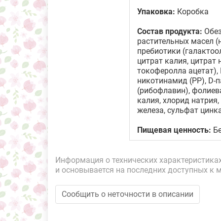
Упаковка:
Коробка
Состав продукта:
Обез
растительных масел (
пребиотики (галактоо
цитрат калия, цитрат 
токоферолла ацетат), 
никотинамид (PP), D-п
(рибофлавин), фолиев
калия, хлорид натрия, 
железа, сульфат цинка
Пищевая ценность:
Бе
Информация о технических характеристиках,
и основывается на последних доступных к 
Сообщить о неточности в описании