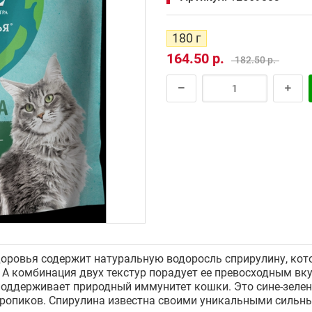
180 г
164.50 р.
182.50 р.
доровья содержит натуральную водоросль сприрулину, к
 А комбинация двух текстур порадует ее превосходным вк
поддерживает природный иммунитет кошки. Это сине-зелена
бтропиков. Спирулина известна своими уникальными силь