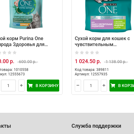
ой корм Purina One
Сухой корм для кошек с
ирода Здоровья для
чувствительным
ослых кошек с курицей,
пищеварением с индейко
 г
рисом Purina One, 1,5 кг
.00 р.
1 024.50 р.
600.00 р.
1 138.00 р.
товара: 1010558
Код товара: 389811
кул: 12555673
Артикул: 12557935
В КОРЗИНУ
В КОРЗ
акты
Служба поддержки