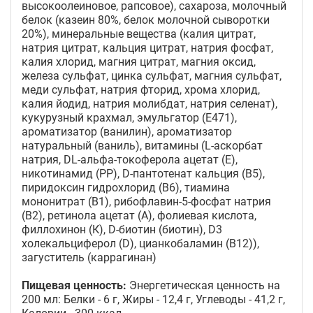
высокоолеиновое, рапсовое), сахароза, молочный
белок (казеин 80%, белок молочной сыворотки
20%), минеральные вещества (калия цитрат,
натрия цитрат, кальция цитрат, натрия фосфат,
калия хлорид, магния цитрат, магния оксид,
железа сульфат, цинка сульфат, магния сульфат,
меди сульфат, натрия фторид, хрома хлорид,
калия йодид, натрия молибдат, натрия селенат),
кукурузный крахмал, эмульгатор (Е471),
ароматизатор (ванилин), ароматизатор
натуральный (ваниль), витамины (L-аскорбат
натрия, DL-альфа-токоферола ацетат (E),
никотинамид (PP), D-пантотенат кальция (B5),
пиридоксин гидрохлорид (В6), тиамина
мононитрат (B1), рибофлавин-5-фосфат натрия
(B2), ретинола ацетат (А), фолиевая кислота,
филлохинон (К), D-биотин (биотин), D3
холекальциферол (D), цианкобаламин (В12)),
загуститель (каррагинан)
Пищевая ценность:
Энергетическая ценность на
200 мл: Белки - 6 г, Жиры - 12,4 г, Углеводы - 41,2 г,