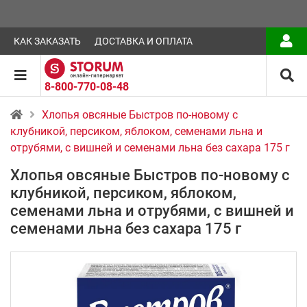
КАК ЗАКАЗАТЬ
ДОСТАВКА И ОПЛАТА
8-800-770-08-48
Хлопья овсяные Быстров по-новому с
клубникой, персиком, яблоком, семенами льна и
отрубями, с вишней и семенами льна без сахара 175 г
Хлопья овсяные Быстров по-новому с
клубникой, персиком, яблоком,
семенами льна и отрубями, с вишней и
семенами льна без сахара 175 г