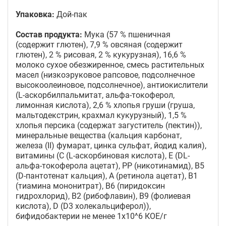
Упаковка:
Дой-пак
Состав продукта:
Мука (57 % пшеничная
(содержит глютен), 7,9 % овсяная (содержит
глютен), 2 % рисовая, 2 % кукурузная), 16,6 %
молоко сухое обезжиренное, смесь растительных
масел (низкоэруковое рапсовое, подсолнечное
высокоолеиновое, подсолнечное), антиокислители
(L-аскорбилпальмитат, альфа-токоферол,
лимонная кислота), 2,6 % хлопья груши (груша,
мальтодекстрин, крахмал кукурузный), 1,5 %
хлопья персика (содержат загуститель (пектин)),
минеральные вещества (кальция карбонат,
железа (II) фумарат, цинка сульфат, йодид калия),
витамины (С (L-аскорбиновая кислота), E (DL-
альфа-токоферола ацетат), РР (никотинамид), B5
(D-пантотенат кальция), A (ретинола ацетат), В1
(тиамина мононитрат), В6 (пиридоксин
гидрохлорид), В2 (рибофлавин), B9 (фолиевая
кислота), D (D3 холекальциферол)),
бифидобактерии не менее 1х10^6 КОЕ/г